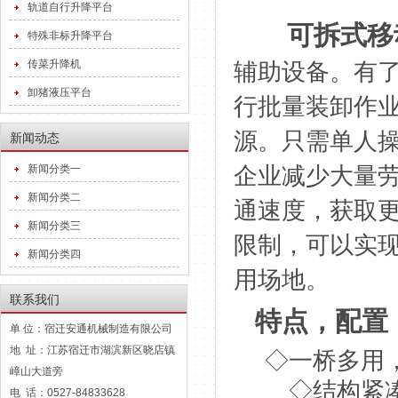
轨道自行升降平台
可拆式移
特殊非标升降平台
传菜升降机
辅助设备。有
卸猪液压平台
行批量装卸作
源。只需单人
新闻动态
新闻分类一
企业减少大量
新闻分类二
通速度，获取
新闻分类三
限制，可以实
新闻分类四
用场地。
联系我们
特点，配置
单 位：宿迁安通机械制造有限公司
地 址：江苏宿迁市湖滨新区晓店镇
◇一桥多用
嶂山大道旁
◇结构紧凑稳
电 话：0527-84833628