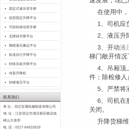
速发展，现已
固定式液压登车桥
在使用中，
低型固定升降平台
1、司机应
可拆卸移动登车桥
2、液压升
无障碍升降平台
脚踏液压搬运平台
3、开动
液
轨道自行升降平台
梯门敞开情况
特殊非标升降平台
4、吊厢顶
传菜升降机
件；除检修人
卸猪液压平台
5、严禁将
联系我们
6、司机在
单 位：宿迁安通机械制造有限公司
关闭。
地 址：江苏宿迁市湖滨新区晓店镇
升降货梯维
嶂山大道旁
电 话：0527-84833628